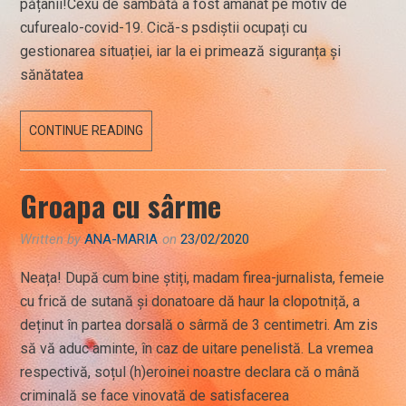
pățanii!Cexu de sâmbătă a fost amânat pe motiv de
cufurealo-covid-19. Cică-s psdiștii ocupați cu
gestionarea situației, iar la ei primează siguranța și
sănătatea
28
CONTINUE READING
FEBRUARIE
2020
Groapa cu sârme
Written by
ANA-MARIA
on
23/02/2020
Neața! După cum bine știți, madam firea-jurnalista, femeie
cu frică de sutană și donatoare dă haur la clopotniță, a
deținut în partea dorsală o sârmă de 3 centimetri. Am zis
să vă aduc aminte, în caz de uitare penelistă. La vremea
respectivă, soțul (h)eroinei noastre declara că o mână
criminală se face vinovată de satisfacerea