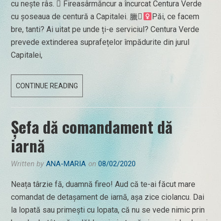
cu nește râs.  Fireasârmăncur a încurcat Centura Verde
cu șoseaua de centură a Capitalei. 臘‍
Păi, ce facem
bre, tanti? Ai uitat pe unde ți-e serviciul? Centura Verde
prevede extinderea suprafețelor împădurite din jurul
Capitalei,
CACACTUALITĂȚI
CONTINUE READING
HE-
HE!
Șefa dă comandament dă
iarnă
Written by
ANA-MARIA
on
08/02/2020
Neața târzie fă, duamnă fireo! Aud că te-ai făcut mare
comandat de detașament de iarnă, așa zice ciolancu. Dai
la lopată sau primești cu lopata, că nu se vede nimic prin