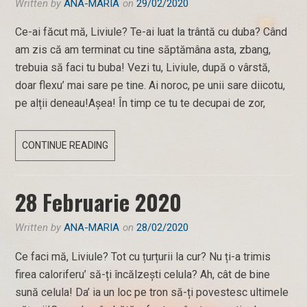
Written by
ANA-MARIA
on
29/02/2020
Ce-ai făcut mă, Liviule? Te-ai luat la trântă cu duba? Când
am zis că am terminat cu tine săptămâna asta, zbang,
trebuia să faci tu buba! Vezi tu, Liviule, după o vârstă,
doar flexu’ mai sare pe tine. Ai noroc, pe unii sare diicotu,
pe alții deneau!Așea! În timp ce tu te decupai de zor,
29
CONTINUE READING
FEBRUARIE
2020
28 Februarie 2020
Written by
ANA-MARIA
on
28/02/2020
Ce faci mă, Liviule? Tot cu țurțurii la cur? Nu ți-a trimis
firea caloriferu’ să-ți încălzești celula? Ah, cât de bine
sună celula! Da’ ia un loc pe tron să-ți povestesc ultimele