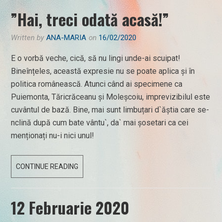
NE
”Hai, treci odată acasă!”
PLÂNGEM
Written by
ANA-MARIA
on
16/02/2020
E o vorbă veche, cică, să nu lingi unde-ai scuipat!
Bineînțeles, această expresie nu se poate aplica și în
politica românească. Atunci când ai specimene ca
Puiemonta, Tăricrăceanu și Moleșcoiu, imprevizibilul este
cuvântul de bază. Bine, mai sunt limbuțari d`ăștia care se-
nclină după cum bate vântu`, da` mai șosetari ca cei
menționați nu-i nici unul!
”HAI,
CONTINUE READING
TRECI
ODATĂ
12 Februarie 2020
ACASĂ!”