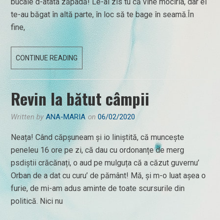
bucale d-atâta zăpadă! Le-ai zis tu că vine mocirla, dar ei
te-au băgat în altă parte, în loc să te bage în seamă.În
fine,
ȘEFA
CONTINUE READING
DĂ
COMANDAMENT
Revin la bătut câmpii
DĂ
IARNĂ
Written by
ANA-MARIA
on
06/02/2020
Neața! Când căpșuneam și io liniștită, că muncește
peneleu 16 ore pe zi, că dau cu ordonanțe de merg
psdiștii crăcănați, o aud pe mulguța că a căzut guvernu’
Orban de a dat cu curu’ de pământ! Mă, și m-o luat așea o
furie, de mi-am adus aminte de toate scursurile din
politică. Nici nu