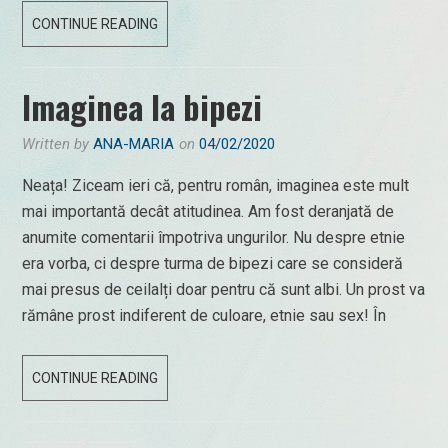
REVIN
CONTINUE READING
LA
BĂTUT
Imaginea la bipezi
CÂMPII
Written by
ANA-MARIA
on
04/02/2020
Neața! Ziceam ieri că, pentru român, imaginea este mult
mai importantă decât atitudinea. Am fost deranjată de
anumite comentarii împotriva ungurilor. Nu despre etnie
era vorba, ci despre turma de bipezi care se consideră
mai presus de ceilalți doar pentru că sunt albi. Un prost va
rămâne prost indiferent de culoare, etnie sau sex! În
IMAGINEA
CONTINUE READING
LA
BIPEZI