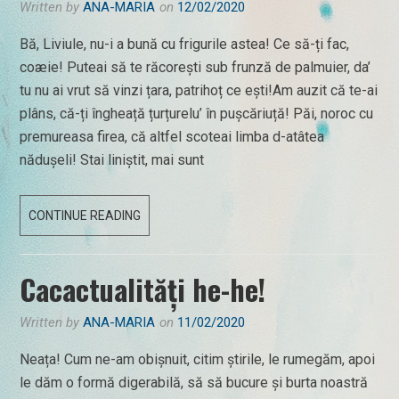
Written by
ANA-MARIA
on
12/02/2020
Bă, Liviule, nu-i a bună cu frigurile astea! Ce să-ți fac,
coæie! Puteai să te răcorești sub frunză de palmuier, da’
tu nu ai vrut să vinzi țara, patrihoț ce ești!Am auzit că te-ai
plâns, că-ți îngheață țurțurelu’ în pușcăriuță! Păi, noroc cu
premureasa firea, că altfel scoteai limba d-atâtea
nădușeli! Stai liniștit, mai sunt
12
CONTINUE READING
FEBRUARIE
2020
Cacactualități he-he!
Written by
ANA-MARIA
on
11/02/2020
Neața! Cum ne-am obișnuit, citim știrile, le rumegăm, apoi
le dăm o formă digerabilă, să să bucure și burta noastră