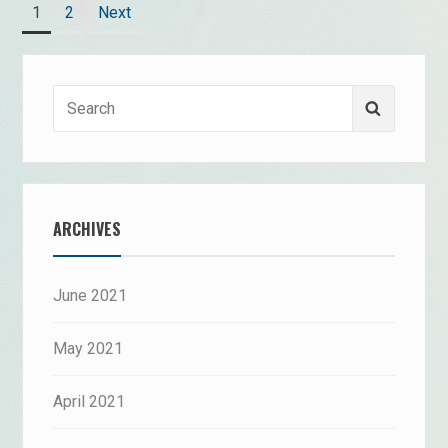
Posts
Page
Page
1
2
Next
navigation
Search
Search
for:
ARCHIVES
June 2021
May 2021
April 2021