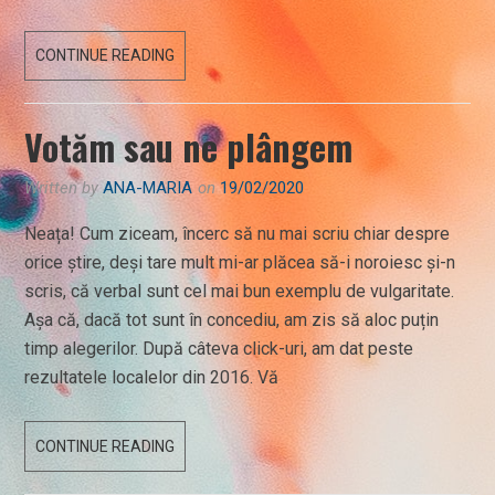
GROAPA
CONTINUE READING
CU
SÂRME
Votăm sau ne plângem
Written by
ANA-MARIA
on
19/02/2020
Neața! Cum ziceam, încerc să nu mai scriu chiar despre
orice știre, deși tare mult mi-ar plăcea să-i noroiesc și-n
scris, că verbal sunt cel mai bun exemplu de vulgaritate.
Așa că, dacă tot sunt în concediu, am zis să aloc puțin
timp alegerilor. După câteva click-uri, am dat peste
rezultatele localelor din 2016. Vă
VOTĂM
CONTINUE READING
SAU