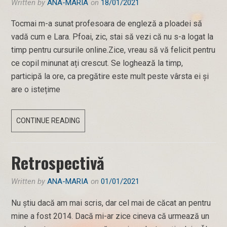
Written by
ANA-MARIA
on
18/01/2021
Tocmai m-a sunat profesoara de engleză a ploadei să
vadă cum e Lara. Pfoai, zic, stai să vezi că nu s-a logat la
timp pentru cursurile online.Zice, vreau să vă felicit pentru
ce copil minunat ați crescut. Se loghează la timp,
participă la ore, ca pregătire este mult peste vârsta ei și
are o istețime
AM
CONTINUE READING
CU
CE,
Retrospectivă
MĂ!
Written by
ANA-MARIA
on
01/01/2021
Nu știu dacă am mai scris, dar cel mai de căcat an pentru
mine a fost 2014. Dacă mi-ar zice cineva că urmează un