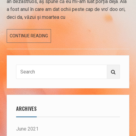
an dezastruos, aș spune că eu mi-am luat porția deja. Ăla
a fost anul în care am dat ochii peste cap de vro’ doo ori,
deci da, văzui și moartea cu
RETROSPECTIVĂ
CONTINUE READING
Search
Search
for:
ARCHIVES
June 2021