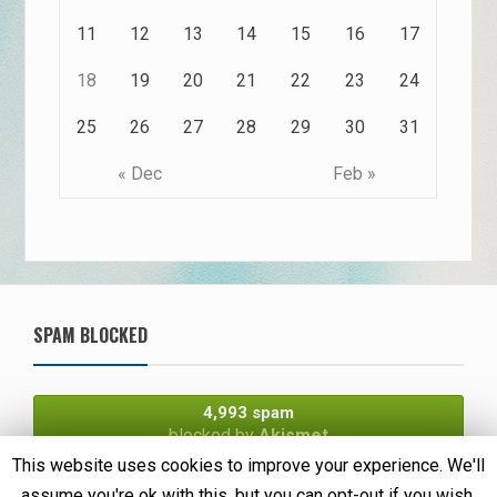
11
12
13
14
15
16
17
18
19
20
21
22
23
24
25
26
27
28
29
30
31
« Dec
Feb »
SPAM BLOCKED
4,993 spam
blocked by
Akismet
This website uses cookies to improve your experience. We'll
assume you're ok with this, but you can opt-out if you wish.