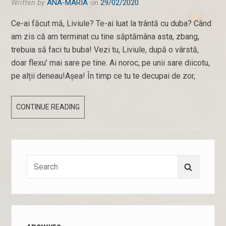
Written by
ANA-MARIA
on
29/02/2020
Ce-ai făcut mă, Liviule? Te-ai luat la trântă cu duba? Când
am zis că am terminat cu tine săptămâna asta, zbang,
trebuia să faci tu buba! Vezi tu, Liviule, după o vârstă,
doar flexu’ mai sare pe tine. Ai noroc, pe unii sare diicotu,
pe alții deneau!Așea! În timp ce tu te decupai de zor,
29
CONTINUE READING
FEBRUARIE
2020
Search
Search
for: