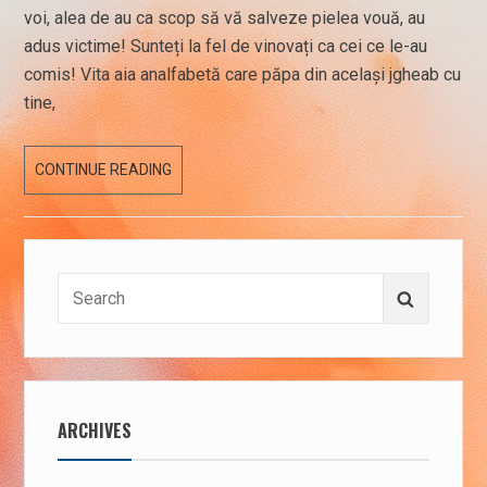
voi, alea de au ca scop să vă salveze pielea vouă, au
adus victime! Sunteți la fel de vinovați ca cei ce le-au
comis! Vita aia analfabetă care păpa din același jgheab cu
tine,
29
CONTINUE READING
IULIE
2019
Search
Search
for:
ARCHIVES