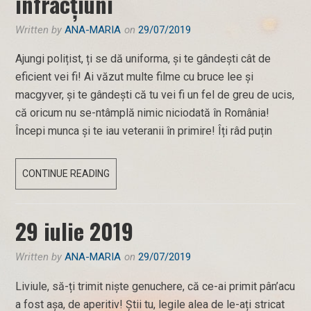
infracțiuni
Written by
ANA-MARIA
on
29/07/2019
Ajungi polițist, ți se dă uniforma, și te gândești cât de
eficient vei fi! Ai văzut multe filme cu bruce lee și
macgyver, și te gândești că tu vei fi un fel de greu de ucis,
că oricum nu se-ntâmplă nimic niciodată în România!
Începi munca și te iau veteranii în primire! Îți râd puțin
SALVATOR
CONTINUE READING
SAU
COMPLICE
29 iulie 2019
LA
INFRACȚIUNI
Written by
ANA-MARIA
on
29/07/2019
Liviule, să-ți trimit niște genuchere, că ce-ai primit pân’acu
a fost așa, de aperitiv! Știi tu, legile alea de le-ați stricat