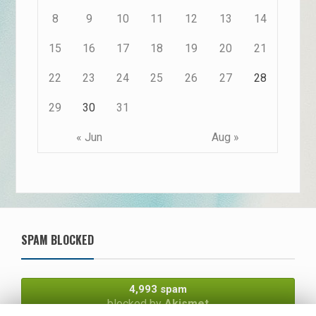
8
9
10
11
12
13
14
15
16
17
18
19
20
21
22
23
24
25
26
27
28
29
30
31
« Jun
Aug »
SPAM BLOCKED
4,993 spam
blocked by
Akismet