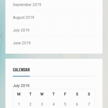
September 2019
August 2019
July 2019
June 2019
CALENDAR
July 2019
M
T
W
T
F
S
S
1
2
3
4
5
6
7