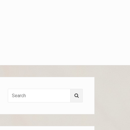
Search
Search
for: