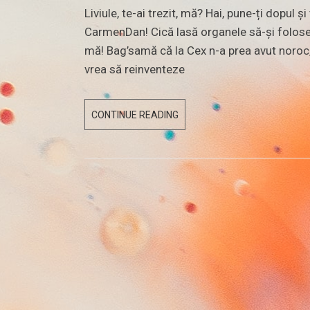
Liviule, te-ai trezit, mă? Hai, pune-ți dopul și
CarmenDan! Cică lasă organele să-și folosea
mă! Bag’samă că la Cex n-a prea avut noroc, 
vrea să reinventeze
3
CONTINUE READING
IULIE
2019