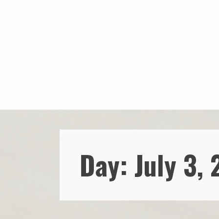
Skip
to
content
Day: July 3,