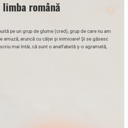
 limba română
buită pe un grup de glume (cred), grup de care nu am
se amuză, aruncă cu căței și inimioare! Și se găsesc
criu mai întâi, că sunt o analfabetă ș-o agramată,