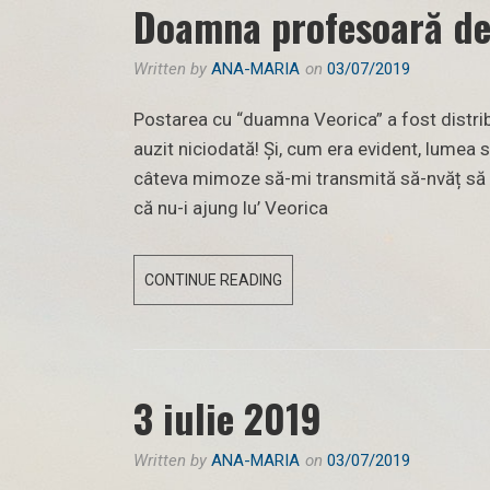
Doamna profesoară de
Written by
ANA-MARIA
on
03/07/2019
Postarea cu “duamna Veorica” a fost distri
auzit niciodată! Și, cum era evident, lumea 
câteva mimoze să-mi transmită să-nvăț să s
că nu-i ajung lu’ Veorica
DOAMNA
CONTINUE READING
PROFESOARĂ
DE
LIMBA
ROMÂNĂ
3 iulie 2019
Written by
ANA-MARIA
on
03/07/2019