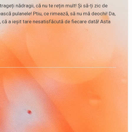
 trageți nădragii, că nu te rețin mult! Și să-ți zic de
scă pulanele! Ptiu, ce rimează, să nu mă deochi! Da,
că a ieșit tare nesatisfăcută de fiecare dată! Asta