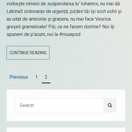
vorbește nimeni de suspendarea lu’ Iohannis, nu mai dă
Latrina3 ordonanțe de urgență, pzdeii tăi își scot ochii și
au uitat de amnistie și grațiere, nu mai face Veorica
greșeli gramaticale! Păi, ce ne facem dom’ne? Noi îți
spunem de p’acum, noi la #muiepsd
10
CONTINUE READING
IUNIE
2019
Posts
Page
Page
Previous
1
2
navigation
Search
Search
for: