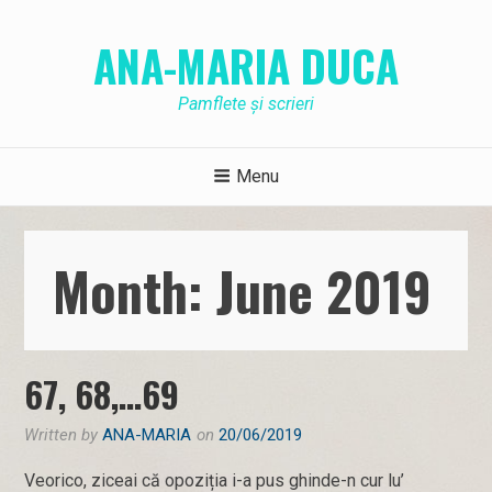
Skip
to
ANA-MARIA DUCA
content
Pamflete și scrieri
Menu
Month: June 2019
67, 68,…69
Written by
ANA-MARIA
on
20/06/2019
Veorico, ziceai că opoziția i-a pus ghinde-n cur lu’