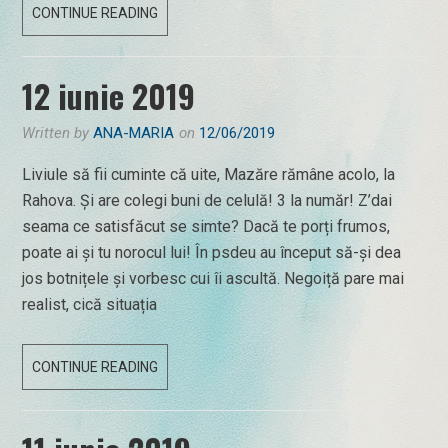
13
CONTINUE READING
IUNIE
2019
12 iunie 2019
Written by
ANA-MARIA
on
12/06/2019
Liviule să fii cuminte că uite, Mazăre rămâne acolo, la
Rahova. Și are colegi buni de celulă! 3 la număr! Z’dai
seama ce satisfăcut se simte? Dacă te porți frumos,
poate ai și tu norocul lui! În psdeu au început să-și dea
jos botnițele și vorbesc cui îi ascultă. Negoiță pare mai
realist, cică situația
12
CONTINUE READING
IUNIE
2019