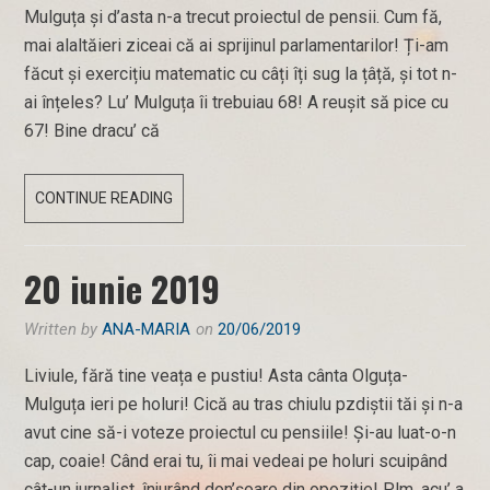
Mulguța și d’asta n-a trecut proiectul de pensii. Cum fă,
mai alaltăieri ziceai că ai sprijinul parlamentarilor! Ți-am
făcut și exercițiu matematic cu câți îți sug la țâță, și tot n-
ai înțeles? Lu’ Mulguța îi trebuiau 68! A reușit să pice cu
67! Bine dracu’ că
67,
CONTINUE READING
68,
…
20 iunie 2019
69
Written by
ANA-MARIA
on
20/06/2019
Liviule, fără tine veața e pustiu! Asta cânta Olguța-
Mulguța ieri pe holuri! Cică au tras chiulu pzdiștii tăi și n-a
avut cine să-i voteze proiectul cu pensiile! Și-au luat-o-n
cap, coaie! Când erai tu, îi mai vedeai pe holuri scuipând
cât-un jurnalist, înjurând don’șoare din opoziție! Plm, acu’ a