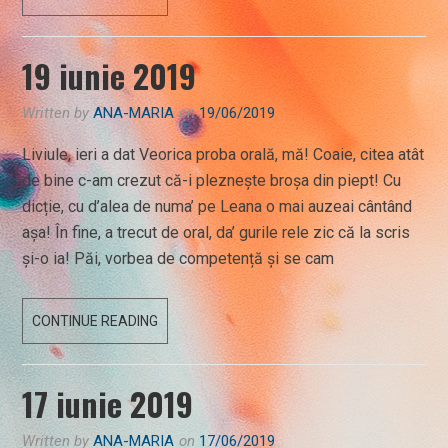
LA
MATEMATICĂ
19 iunie 2019
Written by
ANA-MARIA
on
19/06/2019
Liviule, ieri a dat Veorica proba orală, mă! Coaie, citea atât
de bine c-am crezut că-i pleznește broșa din piept! Cu
dicție, cu d’alea de numa’ pe Leana o mai auzeai cântând
așa! În fine, a trecut de oral, da’ gurile rele zic că la scris
și-o ia! Păi, vorbea de competență și se cam
19
CONTINUE READING
IUNIE
2019
17 iunie 2019
Written by
ANA-MARIA
on
17/06/2019