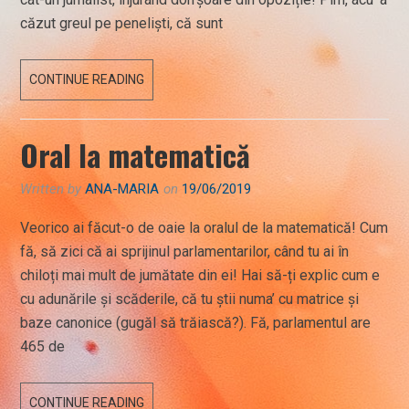
căzut greul pe peneliști, că sunt
20
CONTINUE READING
IUNIE
2019
Oral la matematică
Written by
ANA-MARIA
on
19/06/2019
Veorico ai făcut-o de oaie la oralul de la matematică! Cum
fă, să zici că ai sprijinul parlamentarilor, când tu ai în
chiloți mai mult de jumătate din ei! Hai să-ți explic cum e
cu adunările și scăderile, că tu știi numa’ cu matrice și
baze canonice (gugăl să trăiască?). Fă, parlamentul are
465 de
ORAL
CONTINUE READING