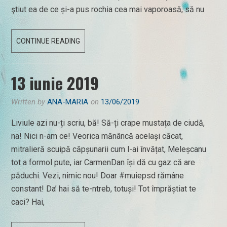
ştiut ea de ce și-a pus rochia cea mai vaporoasă, să nu
14
CONTINUE READING
IUNIE
2019
13 iunie 2019
Written by
ANA-MARIA
on
13/06/2019
Liviule azi nu-ți scriu, bă! Să-ți crape mustața de ciudă,
na! Nici n-am ce! Veorica mănâncă același căcat,
mitralieră scuipă căpșunarii cum l-ai învățat, Meleșcanu
tot a formol pute, iar CarmenDan își dă cu gaz că are
păduchi. Vezi, nimic nou! Doar #muiepsd rămâne
constant! Da’ hai să te-ntreb, totuși! Tot împrăștiat te
caci? Hai,