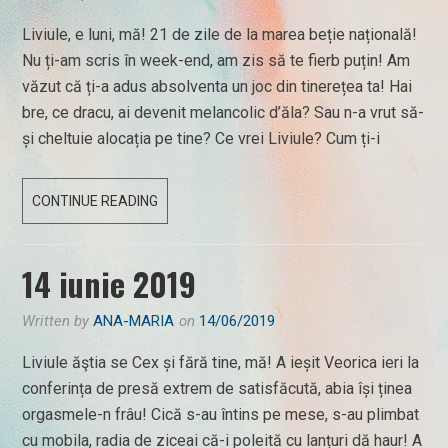
Liviule, e luni, mă! 21 de zile de la marea beție națională!
Nu ți-am scris în week-end, am zis să te fierb puțin! Am
văzut că ți-a adus absolventa un joc din tinerețea ta! Hai
bre, ce dracu, ai devenit melancolic d’ăla? Sau n-a vrut să-
și cheltuie alocația pe tine? Ce vrei Liviule? Cum ți-i
17
CONTINUE READING
IUNIE
2019
14 iunie 2019
Written by
ANA-MARIA
on
14/06/2019
Liviule ăştia se Cex și fără tine, mă! A ieșit Veorica ieri la
conferința de presă extrem de satisfăcută, abia își ținea
orgasmele-n frâu! Cică s-au întins pe mese, s-au plimbat
cu mobila, radia de ziceai că-i poleită cu lanțuri dă haur! A