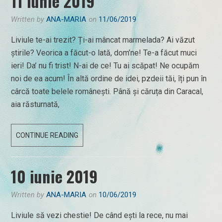
11 iunie 2019
Written by
ANA-MARIA
on
11/06/2019
Liviule te-ai trezit? Ți-ai mâncat marmelada? Ai văzut
știrile? Veorica a făcut-o lată, dom’ne! Te-a făcut muci
ieri! Da’ nu fi trist! N-ai de ce! Tu ai scăpat! Ne ocupăm
noi de ea acum! În altă ordine de idei, pzdeii tăi, îți pun în
cârcă toate belele românești. Până și căruța din Caracal,
aia răsturnată,
11
CONTINUE READING
IUNIE
2019
10 iunie 2019
Written by
ANA-MARIA
on
10/06/2019
Liviule să vezi chestie! De când ești la rece, nu mai