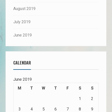
August 2019
July 2019
June 2019
CALENDAR
June 2019
M
T
W
T
F
S
S
1
2
3
4
5
6
7
8
9