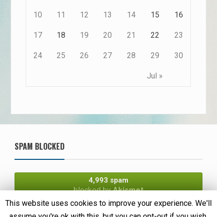
10
11
12
13
14
15
16
17
18
19
20
21
22
23
24
25
26
27
28
29
30
Jul »
SPAM BLOCKED
4,993 spam
blocked by
Akismet
This website uses cookies to improve your experience. We'll
assume you're ok with this, but you can opt-out if you wish.