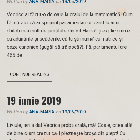
Written by
ANA-MARIA
on
19/06/2019
Veorico ai făcut-o de oaie la oralul de la matematică! Cum
fă, să zici că ai sprijinul parlamentarilor, când tu ai în
chiloți mai mult de jumătate din ei! Hai să-ți explic cum e
cu adunările și scăderile, că tu știi numa’ cu matrice și
baze canonice (gugăl să trăiască?). Fă, parlamentul are
465 de
ORAL
CONTINUE READING
LA
MATEMATICĂ
19 iunie 2019
Written by
ANA-MARIA
on
19/06/2019
Liviule, ieri a dat Veorica proba orală, mă! Coaie, citea atât
de bine c-am crezut că-i pleznește broșa din piept! Cu