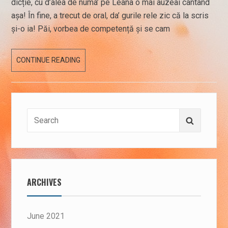
dicție, cu d’alea de numa’ pe Leana o mai auzeai cântând
așa! În fine, a trecut de oral, da’ gurile rele zic că la scris
și-o ia! Păi, vorbea de competență și se cam
19
CONTINUE READING
IUNIE
2019
Search
Search
for:
ARCHIVES
June 2021