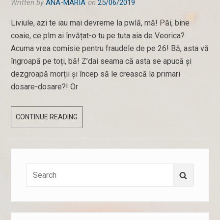
Written by
ANA-MARIA
on
25/06/2019
Liviule, azi te iau mai devreme la pwlă, mă! Păi, bine
coaie, ce plm ai învățat-o tu pe tuta aia de Veorica?
Acuma vrea comisie pentru fraudele de pe 26! Bă, asta vă
îngroapă pe toți, bă! Z’dai seama că asta se apucă și
dezgroapă morții și încep să le crească la primari
dosare-dosare?! Or
25
CONTINUE READING
IUNIE
2019
Search
Search
for: