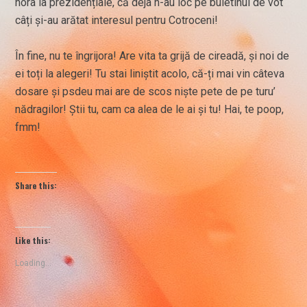
hora la prezidențiale, că deja n-au loc pe buletinul de vot
câți și-au arătat interesul pentru Cotroceni!
În fine, nu te îngrijora! Are vita ta grijă de cireadă, și noi de
ei toți la alegeri! Tu stai liniștit acolo, că-ți mai vin câteva
dosare și psdeu mai are de scos niște pete de pe turu’
nădragilor! Știi tu, cam ca alea de le ai și tu! Hai, te poop,
fmm!
Share this:
Like this:
Loading...