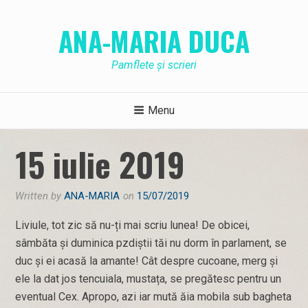
Skip
to
ANA-MARIA DUCA
content
Pamflete și scrieri
Menu
15 iulie 2019
Written by
ANA-MARIA
on
15/07/2019
Liviule, tot zic să nu-ți mai scriu lunea! De obicei,
sâmbăta și duminica pzdiștii tăi nu dorm în parlament, se
duc și ei acasă la amante! Cât despre cucoane, merg și
ele la dat jos tencuiala, mustața, se pregătesc pentru un
eventual Cex. Apropo, azi iar mută ăia mobila sub bagheta