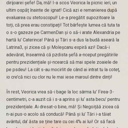
dirijoarei șefe! Da, mă! I-a scos Veorica la picnic ieri, un
ultim ospăț înainte de ignat! Cică azi e remanierea după
evaluarea cu stetoscopul! Le-a pregătit supozitoare la
toți, că prea erau constipați! Tot bârfește lumea că tuta ta
o s-o gazeze pe CarmenDan și o să-i arate Alexandria pe
hartă lu’ Caterinca! Până și Tări s-a dus la budă aseară la
Latrina3, și zicea că și Moleșcanu expiră azi! Dacă-i
adevărat, înseamnă că pzdista șefă a-nceput pregătirile
pentru prezidențiale și-ncearcă să mai spele zoaiele de
pe psdeu! La cât s-au mocirlit de când ai intrat tu la coteț,
io cre’că nici cu clor nu le mai iese maroul dintre dinți!
În rest, Veorica vrea să-i bage la loc sârma lu’ Firea-3-
centimetri, c-a auzit că i s-a aprins și lu’ asta becu’ pentru
prezidențiale. Ai dresat-o bine, mă! Și Negoițăă zicea că
n-ai pus-o acolo să conducă! Până și lu’ Tări i-a tăiat
avântul, da’ ăsta se ține tare cu cei 4% ai lui! Or să facă