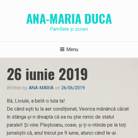
Skip
to
ANA-MARIA DUCA
content
Pamflete și scrieri
Menu
26 iunie 2019
Written by
ANA-MARIA
on
26/06/2019
Bă, Liviule, a belit-o tuta ta!
De când ești tu la aer condiționat, Veorica mănâncă căcat
în stânga și-n dreapta că ea nu știe nimic de statul
paralel! Și vine Pleștoianu, coaie, și ți-o-ntinde pe la toți
jurnaliștii că, anul trecut pe 9 iunie, atunci când te-ai