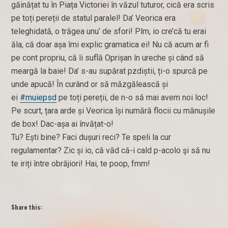
găinățat tu în Piața Victoriei în văzul tuturor, cică era scris
pe toți pereții de statul paralel! Da’ Veorica era
teleghidată, o trăgea unu’ de sfori! Plm, io cre’că tu erai
ăla, că doar așa îmi explic gramatica ei! Nu că acum ar fi
pe cont propriu, că îi suflă Oprișan în ureche și când să
meargă la baie! Da’ s-au supărat pzdiștii, ți-o spurcă pe
unde apucă! În curând or să măzgălească și
ei
#muiepsd
pe toți pereții, de n-o să mai avem noi loc!
Pe scurt, țara arde și Veorica își numără flocii cu mănușile
de box! Dac-așa ai învățat-o!
Tu? Ești bine? Faci dușuri reci? Te speli la cur
regulamentar? Zic și io, că văd că-i cald p-acolo şi să nu
te iriți între obrăjiori! Hai, te poop, fmm!
Share this: