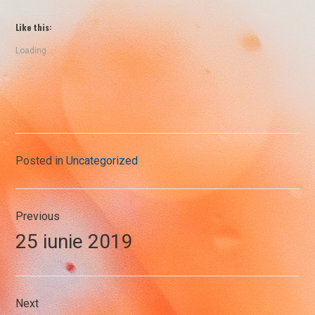
Like this:
Loading...
Posted in
Uncategorized
Post
Previous
navigation
Previous
25 iunie 2019
post:
Next